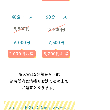
コース
コース
40
分
60
分
8
,800円
13
,200円
6
,000円
7
,500円
2
,000
円
お得
5
,700
円
お得
※入室は5分前から可能
※時間内に清掃もお済ませの上で
ご退室となります。
さらにオトクになるキャンペーンも